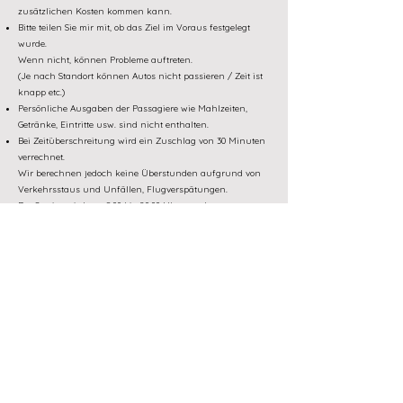
zusätzlichen Kosten kommen kann.
Bitte teilen Sie mir mit, ob das Ziel im Voraus festgelegt
wurde.
Wenn nicht, können Probleme auftreten.
(Je nach Standort können Autos nicht passieren / Zeit ist
knapp etc.)
Persönliche Ausgaben der Passagiere wie Mahlzeiten,
Getränke, Eintritte usw. sind nicht enthalten.
Bei Zeitüberschreitung wird ein Zuschlag von 30 Minuten
verrechnet.
Wir berechnen jedoch keine Überstunden aufgrund von
Verkehrsstaus und Unfällen, Flugverspätungen.
Der Service wird von 8:00 bis 20:00 Uhr angeboten.
Wenn Sie außerhalb der Zeit liefern möchten, werde ich
mich separat beraten.
Da das Paket kostenpflichtig ist, auch wenn Sie die Start-
und Endzeit nach Belieben des Kunden verwenden, ist die
Paketzeit kürzer als die Paketzeit. Da Ihnen die reguläre
Gebühr berechnet wird, beachten Sie dies bitte.
[Zahlungsart]
Die halbe oder vollständige Zahlung wird per
Kreditkarte mindestens 1 Woche (7 Tage) im
Voraus beglichen.
*Ich sende Ihnen eine