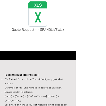
Quote Request - - GRANDLIVE.xlsx
[Beschreibung des Preises]
Die Preise können ohne Vorankündigung geändert
werden.
Der Preis ist An- und Abreise in Tokios 23 Bezirken.
Service ist der Paketpreis.
([Auto] + [Fahrer] + [Kraftstoffkosten] + [Maut] +
[Parkgebühr])
Bei einer Fahrt im Voraus ist nicht bekannt, dass es zu