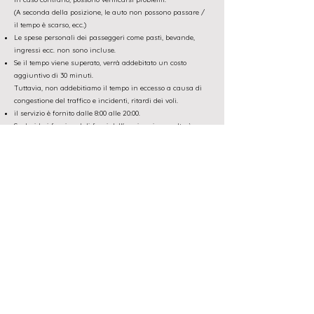
(A seconda della posizione, le auto non possono passare /
il tempo è scarso, ecc.)
Le spese personali dei passeggeri come pasti, bevande,
ingressi ecc. non sono incluse.
Se il tempo viene superato, verrà addebitato un costo
aggiuntivo di 30 minuti.
Tuttavia, non addebitiamo il tempo in eccesso a causa di
congestione del traffico e incidenti, ritardi dei voli.
il servizio è fornito dalle 8:00 alle 20:00.
Se desideri fornire al di fuori dell'orario, mi consulterò
separatamente.
Poiché il pacchetto è a pagamento, anche se si utilizza
l'ora di inizio e di fine a piacimento del cliente è inferiore al
tempo del pacchetto Poiché verrà addebitata la tariffa
normale, si prega di notare.
[Metodo di pagamento]
La metà o il pagamento completo viene saldato con
carta di credito con almeno 1 settimana (7 giorni)
di anticipo.
*Ti invierò un'e-mail di conferma/fattura
con un link di pagamento sicuro tramite
Square System.
In caso di mezza paga
mento
Quindi, si prega di pagare