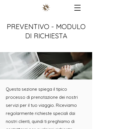
PREVENTIVO - MODULO
DI RICHIESTA
AD di London BUS についてのお問い合わせは、専用ペ
ージのフォームをご利用ください。
Per richiedere informazioni su AD by London BUS, si
prega di utilizzare il modulo nella pagina dedicata.
Questa sezione spiega il tipico
processo di prenotazione dei nostri
servizi per il tuo viaggio. Riceviamo
regolarmente richieste speciali dai
nostri clienti, quindi ti preghiamo di